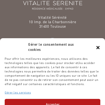
Vitalité Sérénité
10 Imp. de la Charbonnière
31400
Toulouse
Gérer le consentement aux
cookies
VENEZ EXERCER VOS TALENTS
Pour offrir les meilleures expériences, nous utilisons des
CHEZ NOUS
technologies telles que les cookies pour stocker et/ou accéder
aux informations des appareils. Le fait de consentir à ces
Espace recrutement
technologies nous permettra de traiter des données telles que le
comportement de navigation ou les ID uniques sur ce site. Le fait
Des étoiles dans les assiettes
de ne pas consentir ou de retirer son consentement peut avoir un
Politique ESG
effet négatif sur certaines caractéristiques et fonctions.
Le Blog de la Résidence
Articles
Gérer les services
MENTIONS LÉGALES
-
Accepter