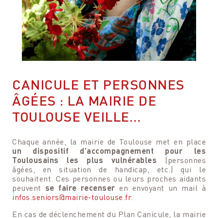
Programmer une visite
Rencontrez
CANICULE ET PERSONNES
DE LA RÉSIDENCE
MEYLIN CANTON
ÂGÉES : LA MAIRIE DE
Nous sommes à votre entière disposition pour
TOULOUSE VEILLE…
Je suis à votre entière disposition pour répondre à toutes
programmer avec vous une visite de la résidence et
vos questions ou pour simplement échanger avec vous !
pouvoir également répondre à toutes vos questions.
Chaque année, la mairie de Toulouse met en place
un dispositif d’accompagnement pour les
Votre nom
Toulousains les plus vulnérables
(personnes
Votre nom
âgées, en situation de handicap, etc.) qui le
souhaitent. Ces personnes ou leurs proches aidants
peuvent
se faire recenser
en envoyant un mail à
Votre e-mail
Votre e-mail
infos.seniors@mairie-toulouse.fr
.
En cas de déclenchement du Plan Canicule, la mairie