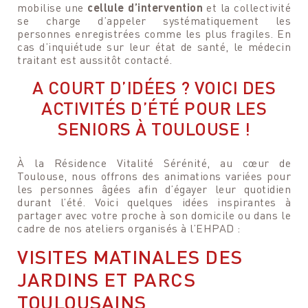
mobilise une
cellule d’intervention
et la collectivité
Votre n° de téléphone
Votre n° de téléphone
se charge d’appeler systématiquement les
personnes enregistrées comme les plus fragiles. En
cas d’inquiétude sur leur état de santé, le médecin
traitant est aussitôt contacté.
A COURT D’IDÉES ? VOICI DES
ACTIVITÉS D’ÉTÉ POUR LES
SENIORS À TOULOUSE !
À la Résidence Vitalité Sérénité, au cœur de
Toulouse, nous offrons des animations variées pour
les personnes âgées afin d’égayer leur quotidien
durant l’été. Voici quelques idées inspirantes à
partager avec votre proche à son domicile ou dans le
Votre message
cadre de nos ateliers organisés à l’EHPAD :
Votre message et vos disponibilités
Pour soumettre ce formulaire, vous devez
VISITES MATINALES DES
Pour soumettre ce formulaire, vous devez
accepter notre
Déclaration de confidentialité
accepter notre
Déclaration de confidentialité
JARDINS ET PARCS
TOULOUSAINS