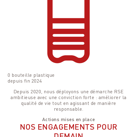
Rencontrez
DE LA RÉSIDENCE
MEYLIN CANTON
Nous sommes à votre entière disposition pour
Je suis à votre entière disposition pour répondre à toutes
programmer avec vous une visite de la résidence et
vos questions ou pour simplement échanger avec vous !
pouvoir également répondre à toutes vos questions.
Votre nom
Votre nom
Votre e-mail
Votre e-mail
0
bouteille plastique
depuis fin 2024
Depuis 2020, nous déployons une démarche RSE
Votre n° de téléphone
Votre n° de téléphone
ambitieuse avec une conviction forte : améliorer la
qualité de vie tout en agissant de manière
responsable.
Actions mises en place
NOS ENGAGEMENTS POUR
DEMAIN