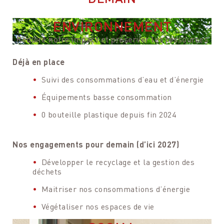
ENVIRONNEMENT
Réduire notre impact et préserver les ressources
Déjà en place
Suivi des consommations d’eau et d’énergie
Votre message
Votre message et vos disponibilités
Équipements basse consommation
Pour soumettre ce formulaire, vous devez
Pour soumettre ce formulaire, vous devez
accepter notre
Déclaration de confidentialité
0 bouteille plastique depuis fin 2024
accepter notre
Déclaration de confidentialité
Nos engagements pour demain (d’ici 2027)
Développer le recyclage et la gestion des
déchets
Maitriser nos consommations d’énergie
Végétaliser nos espaces de vie