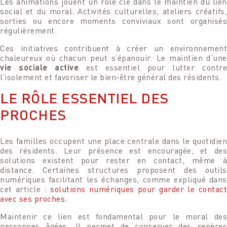
Votre n° de téléphone
Les animations jouent un rôle clé dans le maintien du lien
Votre n° de téléphone
social et du moral. Activités culturelles, ateliers créatifs,
sorties ou encore moments conviviaux sont organisés
régulièrement.
Ces initiatives contribuent à créer un environnement
chaleureux où chacun peut s’épanouir. Le maintien d’une
vie sociale active
est essentiel pour lutter contr
l’isolement et favoriser le bien-être général des résidents.
LE RÔLE ESSENTIEL DES
PROCHES
Les familles occupent une place centrale dans le quotidien
des résidents. Leur présence est encouragée, et des
Votre message
solutions existent pour rester en contact, même à
Votre message et vos disponibilités
distance. Certaines structures proposent des outils
Pour soumettre ce formulaire, vous devez
numériques facilitant les échanges, comme expliqué dans
Pour soumettre ce formulaire, vous devez
accepter notre
Déclaration de confidentialité
cet article :
solutions numériques pour garder le contact
accepter notre
Déclaration de confidentialité
avec ses proches
.
Maintenir ce lien est fondamental pour le moral des
personnes âgées. Il permet de conserver des repères