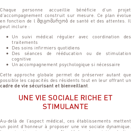
Chaque personne accueillie bénéficie d’un projet
d’accompagnement construit sur mesure. Ce plan évolue
en fonction de l მდგომარეობ de santé et des attentes. Il
peut inclure :
Un suivi médical régulier avec coordination des
Programmer une visite
traitements
Rencontrez
DE LA RÉSIDENCE
Des soins infirmiers quotidiens
MEYLIN CANTON
Des séances de rééducation ou de stimulation
cognitive
Nous sommes à votre entière disposition pour
Un accompagnement psychologique si nécessaire
Je suis à votre entière disposition pour répondre à toutes
programmer avec vous une visite de la résidence et
vos questions ou pour simplement échanger avec vous !
pouvoir également répondre à toutes vos questions.
Cette approche globale permet de préserver autant que
possible les capacités des résidents tout en leur offrant un
cadre de vie sécurisant et bienveillant
.
Votre nom
Votre nom
UNE VIE SOCIALE RICHE ET
STIMULANTE
Votre e-mail
Votre e-mail
Au-delà de l’aspect médical, ces établissements mettent
un point d’honneur à proposer une vie sociale dynamique.