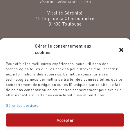
Vitalité Sérénité
10 Imp. de la Charbonnière
31400
Toulouse
Gérer le consentement aux
cookies
VENEZ EXERCER VOS TALENTS
Pour offrir les meilleures expériences, nous utilisons des
CHEZ NOUS
technologies telles que les cookies pour stocker et/ou accéder
aux informations des appareils. Le fait de consentir à ces
Espace recrutement
technologies nous permettra de traiter des données telles que le
comportement de navigation ou les ID uniques sur ce site. Le fait
Des étoiles dans les assiettes
de ne pas consentir ou de retirer son consentement peut avoir un
Politique ESG
effet négatif sur certaines caractéristiques et fonctions.
Le Blog de la Résidence
Articles
Gérer les services
MENTIONS LÉGALES
-
Accepter
POLITIQUE DE COOKIES
- VITALITÉ SÉRÉNITÉ © 2026